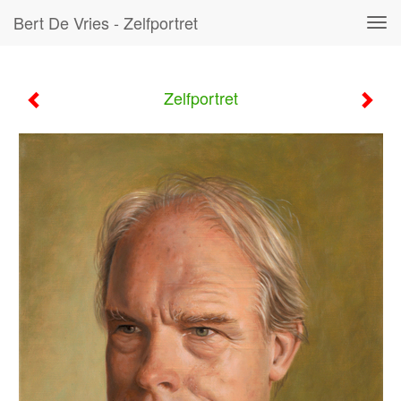
Bert De Vries - Zelfportret
Tog
navi
Zelfportret