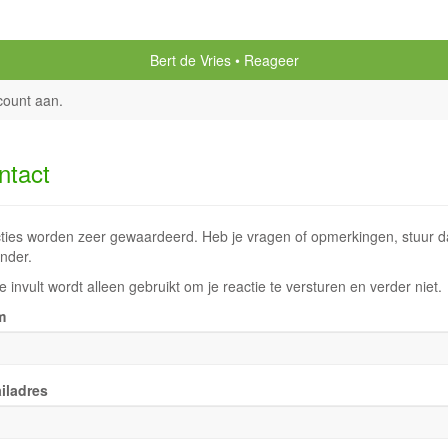
Bert de Vries
Reageer
count aan
.
ntact
ties worden zeer gewaardeerd. Heb je vragen of opmerkingen, stuur dan
nder.
e invult wordt alleen gebruikt om je reactie te versturen en verder niet.
m
iladres