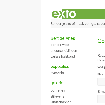
Beheer je site
of
maak een gratis ac
Bert de Vries
Co
bert de vries
onderscheidingen
Reac
carla's halsband
hiero
exposities
Wat j
overzicht
Naa
galerie
portretten
E-ma
stillevens
landschappen