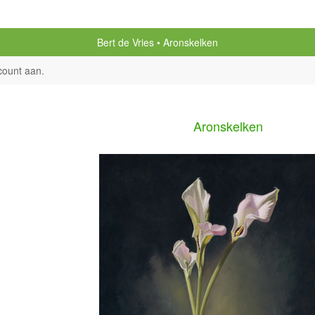
Bert de Vries
Aronskelken
count aan
.
Aronskelken