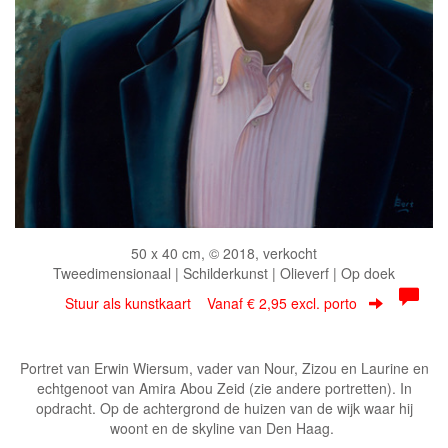
50 x 40 cm, © 2018, verkocht
Tweedimensionaal | Schilderkunst | Olieverf | Op doek
Stuur als kunstkaart
Vanaf € 2,95 excl. porto
Portret van Erwin Wiersum, vader van Nour, Zizou en Laurine en
echtgenoot van Amira Abou Zeid (zie andere portretten). In
opdracht. Op de achtergrond de huizen van de wijk waar hij
woont en de skyline van Den Haag.